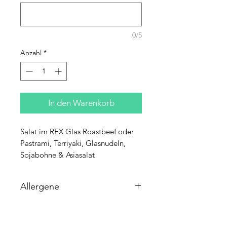
0/5
Anzahl
*
In den Warenkorb
Salat im REX Glas Roastbeef oder
Pastrami, Terriyaki, Glasnudeln,
Sojabohne & Asiasalat
Allergene
Soja, Sesam, Sulfit, Sellerie