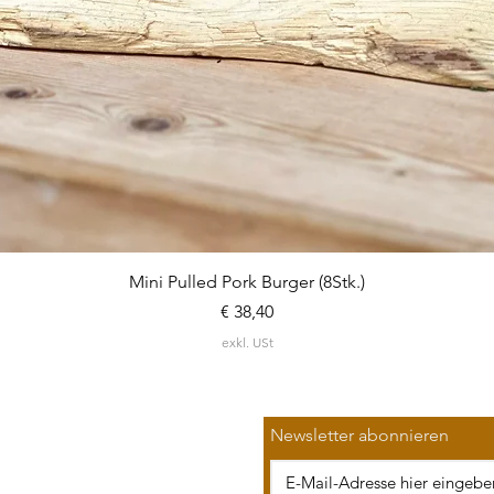
Schnellansicht
Mini Pulled Pork Burger (8Stk.)
Preis
€ 38,40
exkl. USt
Newsletter abonnieren