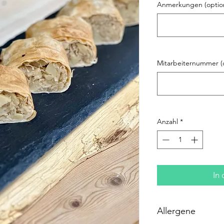
Anmerkungen (option
Mitarbeiternummer (o
Anzahl
*
In
Allergene