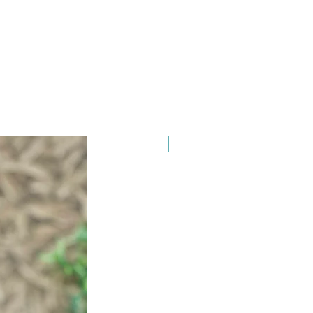
lfit
100% regional