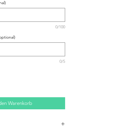
al)
0/100
ptional)
0/5
 den Warenkorb