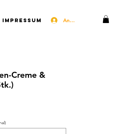
Impressum
Anmelden
sen-Creme &
tk.)
al)